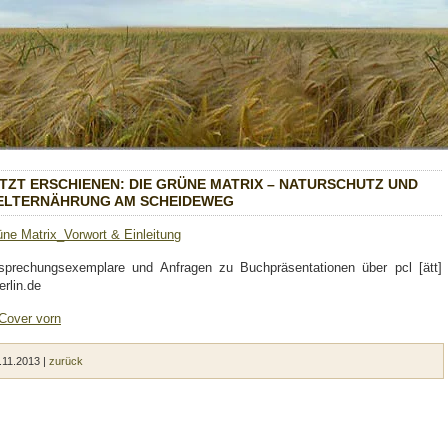
TZT ERSCHIE­NEN: DIE GRÜ­NE MATRIX – NATUR­SCHUTZ UND
LT­ERNÄH­RUNG AM SCHEI­DE­WEG
­ne Matrix_Vorwort & Ein­lei­tung
pre­chungs­exem­pla­re und Anfra­gen zu Buch­prä­sen­ta­tio­nen über pcl [ätt]
erlin.de
.11.2013 |
zurück