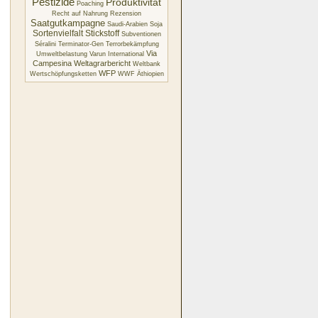
Pestizide
Produktivität
Poaching
Recht auf Nahrung
Rezension
Saatgutkampagne
Saudi-Arabien
Soja
Sortenvielfalt
Stickstoff
Subventionen
Séralini
Terminator-Gen
Terrorbekämpfung
Via
Umweltbelastung
Varun International
Campesina
Weltagrarbericht
Weltbank
WFP
Wertschöpfungsketten
WWF
Äthiopien