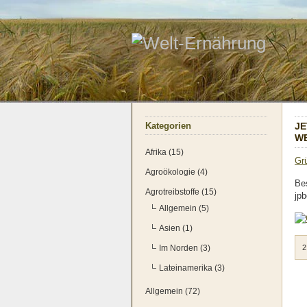
Kate­go­rien
JE
WE
Afrika (15)
Grü
Agroökologie (4)
Bes
Agrotreibstoffe (15)
jpb
Allgemein (5)
Asien (1)
Im Norden (3)
2
Lateinamerika (3)
Allgemein (72)