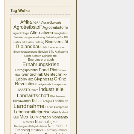
Tag-Wolke
Afrika
Agrarökologie
AGRA
Agrotreibstoff
Agrotreibstoffe
Alternativen
Agroökologie
Bangladesh
Beimischungsverordnung
Betriebsgröße
Bill
Biodiversität
Gates
Bill Gates Stiftung
Biolandbau
BMZ
Bodenerosion
Bodenrestaurierung
Bolivien
BTL-Kraftstoffe
China
Choren
Düngemittel
Energieverbrauch
Ernährungskrise
Food Riots
Ertragspotential
Gen-
Gentechnik
Gentechnik-
Mais
Glyphosat
Grüne
Lobby
GIZ
Revolution
Hedgefonds
Hungersnot
industrielle
IAASTD
Indien
Landwirtschaft
Kleinbauern
Kuba
Klimawandel
Landkäufe
Lachgas
Landnahme
La Via Campesina
Lebensmittelpreise
Mais
Malawi
Mexiko
Migration
Monsanto
Mali
Nachhaltigkeit
N2Africa
Naturschutz
Nahrungsmittelspekulation
Grabbing
Offshore Farming
Palmöl