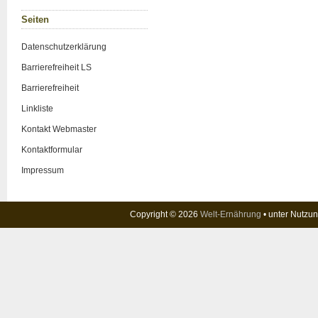
Sei­ten
Daten­schutz­er­klä­rung
Bar­rie­re­frei­heit LS
Bar­rie­re­frei­heit
Link­lis­te
Kon­takt Web­mas­ter
Kon­takt­for­mu­lar
Impres­sum
Copyright © 2026
Welt-Ernährung
• unter Nutzu