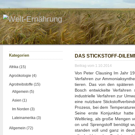
Kate­go­rien
DAS STICK­STOFF-DILEM
Beitrag vom 1.10.2014
Afrika (15)
Von Peter Claus­ing Im Jahr 19
Agroökologie (4)
Ver­fah­ren zur Ammo­ni­ak­syn­th
tie­ren. Das von den spä­te­ren
Agrotreibstoffe (15)
Bosch ent­wi­ckel­te Ver­fah­ren 
Allgemein (5)
indus­tri­el­le Ver­fah­ren zur Umwa
Asien (1)
eine nutz­ba­re Stick­stoff­ver­bin­
Pro­zess, bei dem Tem­pe­ra­tu­re
Im Norden (3)
Sei­ne ers­te Kon­junk­tur hat­
Lateinamerika (3)
Welt­krieg, als gro­ße Men­gen vo
on und Spreng­stoff benö­tigt w
Allgemein (72)
stan­den voll und ganz in deutsch-