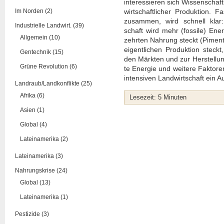
inter­es­sie­ren sich Wis­sen­schaft
Im Norden (2)
wirt­schaft­li­cher Pro­duk­ti­on
zusam­men, wird schnell klar: Be
Industrielle Landwirt. (39)
schaft wird mehr (fos­si­le) Ene
Allgemein (10)
zehr­ten Nah­rung steckt (Pimen­t
eigent­li­chen Pro­duk­ti­on ste
Gentechnik (15)
den Märk­ten und zur Her­stel­lung
Grüne Revolution (6)
te Ener­gie und wei­te­re Fak­to­re
inten­si­ven Land­wirt­schaft ein A
Landraub/Landkonflikte (25)
Afrika (6)
Lese­zeit:
5
Minu­ten
Asien (1)
Global (4)
Lateinamerika (2)
Lateinamerika (3)
Nahrungskrise (24)
Global (13)
Lateinamerika (1)
Pestizide (3)