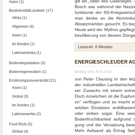
gilt als „Vater des Gas­krie­ges“
Asien (1)
Bosch war wäh­rend der Nazi­zeit 
Biodiversität/Landwirt. (17)
funk­tio­när der NS-Kriegs­wirt­s
Afrika (1)
man den­ke an die Atom­in­dus
Absatz­märk­ten gesucht. Es beg
Allgemein (6)
Heu­te wird der Mythos gepflegt,
be­völ­ke­rung von die­sem Dün­ger
Asien (1)
Im Norden (1)
Lese­zeit:
6
Minu­ten
Lateinamerika (1)
ENER­GIE­SCHLEU­DER AG
Bodendegradation (3)
Bodenregeneration (1)
Beitrag vom 30.9.2014
von Peter Claus­ing In den letz­t
Ernährungssouveränität (21)
der indus­tri­el­len Land­wirt­sch
Asien (1)
ser Zuwachs mit einem extrem ho
Doch inzwi­schen ist die Eupho­ri
Global (3)
on“ ver­flo­gen und es macht sic
Im Norden (1)
setz­ten Ein­sat­zes erd­öl­ba­si
oder sin­ken sogar. Eine wesen
Lateinamerika (2)
Boden­frucht­bar­keit auf­grund 
Food Riots (5)
gung und der Ver­sal­zung bewäs
Mehr Auf­wand als Ertrag Seit d
Global (4)