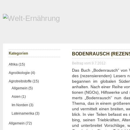
Kate­go­rien
BODEN­RAUSCH (REZEN­S
Beitrag vom 9.7.2012
Afrika (15)
Das Buch „Boden­rausch“ von Wil
Agroökologie (4)
des (rezen­sie­ren­den) Lesers n
began­nen im glo­ba­len Süden f
Agrotreibstoffe (15)
anhal­ten. Nach einer Rei­he von S
Allgemein (5)
tio­nen (NGOs), Hilfs­wer­ke und s
Asien (1)
merts „Boden­rausch“ nun das 
The­ma, das in einem grö­ße­ren V
Im Norden (3)
und ver­mit­telt einen brei­ten, 
Lateinamerika (3)
blick. In vier Tei­len befasst 
bing, sei­nen Trieb­kräf­ten, Alter­
Allgemein (72)
und unter­brei­tet Vor­schlä­ge