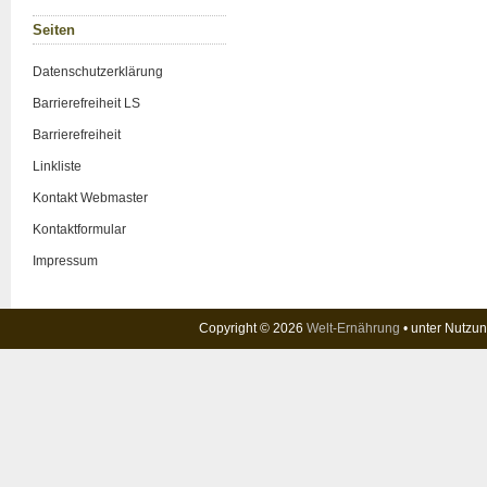
Sei­ten
Daten­schutz­er­klä­rung
Bar­rie­re­frei­heit LS
Bar­rie­re­frei­heit
Link­lis­te
Kon­takt Web­mas­ter
Kon­takt­for­mu­lar
Impres­sum
Copyright © 2026
Welt-Ernährung
• unter Nutzu