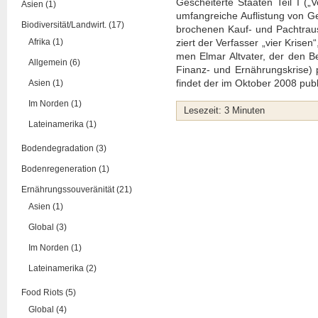
Geschei­ter­te Staa­ten Teil I (
Asien (1)
umfang­rei­che Auf­lis­tung von G
Biodiversität/Landwirt. (17)
bro­che­nen Kauf- und Pach­t­rausc
Afrika (1)
ziert der Ver­fas­ser „vier Kri­sen
men Elmar Alt­va­ter, der den Begr
Allgemein (6)
Finanz- und Ernäh­rungs­kri­se)
fin­det der im Okto­ber 2008 publi
Asien (1)
Im Norden (1)
Lese­zeit:
3
Minu­ten
Lateinamerika (1)
Bodendegradation (3)
Bodenregeneration (1)
Ernährungssouveränität (21)
Asien (1)
Global (3)
Im Norden (1)
Lateinamerika (2)
Food Riots (5)
Global (4)