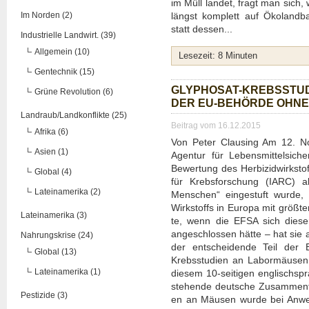
im Müll lan­det, fragt man sich, 
Im Norden (2)
längst kom­plett auf Öko­land­b
statt des­sen...
Industrielle Landwirt. (39)
Allgemein (10)
Lese­zeit:
8
Minu­ten
Gentechnik (15)
GLY­PHO­SAT-KREBS­STU­
Grüne Revolution (6)
DER EU-BEHÖR­DE OHNE
Landraub/Landkonflikte (25)
Beitrag vom 16.12.2015
Afrika (6)
Von Peter Claus­ing Am 12. Novem
Asien (1)
Agen­tur für Lebens­mit­tel­si­ch
Bewer­tung des Her­bi­zid­wirk­s
Global (4)
für Krebs­for­schung (IARC) al
Lateinamerika (2)
Men­schen“ ein­ge­stuft wur­de,
Wirk­stoffs in Euro­pa mit größ­te
Lateinamerika (3)
te, wenn die EFSA sich die­ser w
ange­schlos­sen hät­te – hat si
Nahrungskrise (24)
der ent­schei­den­de Teil der 
Global (13)
Krebs­stu­di­en an Labor­mäu­sen,
Lateinamerika (1)
die­sem 10-sei­ti­gen eng­lisch­s
ste­hen­de deut­sche Zusam­men­fa
Pestizide (3)
en an Mäu­sen wur­de bei Anwe