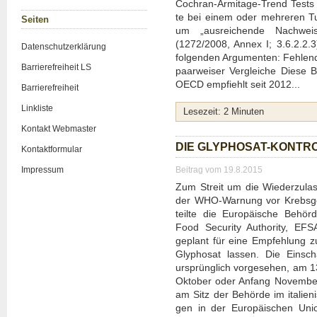
Cochran-Armi­ta­ge-Trend Tests e
te bei einem oder meh­re­ren Tumo
Sei­ten
um „aus­rei­chen­de Nach­we
(1272/2008, Annex I; 3.6.2.2.3) 
Daten­schutz­er­klä­rung
fol­gen­den Argu­men­ten: Feh­len­d
Bar­rie­re­frei­heit LS
paar­wei­ser Ver­glei­che Die­se
OECD emp­fiehlt seit 2012...
Bar­rie­re­frei­heit
Link­lis­te
Lese­zeit:
2
Minu­ten
Kon­takt Web­mas­ter
DIE GLY­PHO­SAT-KON­TRO
Kon­takt­for­mu­lar
Impres­sum
Beitrag vom 19.8.2015
Zum Streit um die Wie­der­zu­las
der WHO-War­nung vor Krebs­ge
teil­te die Euro­päi­sche Behör­d
Food Secu­ri­ty Aut­ho­ri­ty, 
geplant für eine Emp­feh­lung zu
Gly­pho­sat las­sen. Die Ein­s
ursprüng­lich vor­ge­se­hen, am 
Okto­ber oder Anfang Novem­ber
am Sitz der Behör­de im ita­lie­ni­s
gen in der Euro­päi­schen Uni­