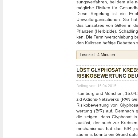
sungs­ver­fah­ren, bei dem alle n
mög­li­che Risi­ken für Gesund­h
Die­se Rege­lung ist ein Erfol
Umwelt­or­ga­ni­sa­tio­nen. Sie 
des Ein­sat­zes von Gif­ten in de
Pflan­zen (Her­bi­zi­de), Schäd­lin­g
ken. Die Ter­min­ver­schie­bung b
den Kulis­sen hef­ti­ge Debat­ten st
Lese­zeit:
4
Minu­ten
LÖST GLY­PHO­SAT KREBS
RISI­KO­BE­WER­TUNG D
Beitrag vom 15.04.2015
Ham­burg und Mün­chen, 15.04.20
zid Akti­ons-Netz­werks (PAN Ger
Risi­ko­be­wer­tung von Gly­pho­sa
wer­tung (BfR) auf. Dem­nach gib
die zei­gen, dass Gly­pho­sat in 
aus­löst, der auch zur Krebs­ent
me­cha­nis­mus hat das BfR je
säum­nis könn­te ein Grund dafür