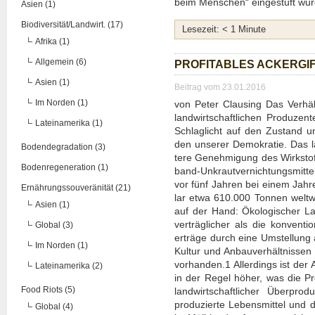
beim Men­schen“ ein­ge­stuft wur
Asien (1)
Biodiversität/Landwirt. (17)
Lese­zeit:
< 1
Minu­te
Afrika (1)
Allgemein (6)
PRO­FI­TA­BLES ACKER­GI
Asien (1)
Beitrag vom 23.01.2016
Im Norden (1)
von Peter Claus­ing Das Ver­hält­
land­wirt­schaft­li­chen Pro­du­z
Lateinamerika (1)
Schlag­licht auf den Zustand un
den unse­rer Demo­kra­tie. Das 
Bodendegradation (3)
te­re Geneh­mi­gung des Wirk­stof
Bodenregeneration (1)
band-Unkraut­ver­nich­tungs­mit
vor fünf Jah­ren bei einem Jah­re
Ernährungssouveränität (21)
lar etwa 610.000 Ton­nen welt­wei
Asien (1)
auf der Hand: Öko­lo­gi­scher Lan
ver­träg­li­cher als die kon­ven­tio
Global (3)
erträ­ge durch eine Umstel­lung 
Im Norden (1)
Kul­tur und Anbau­ver­hält­nis­se
vorhanden.1 Aller­dings ist der A
Lateinamerika (2)
in der Regel höher, was die Pro­
Food Riots (5)
land­wirt­schaft­li­cher Über­pro­du
pro­du­zier­te Lebens­mit­tel und
Global (4)