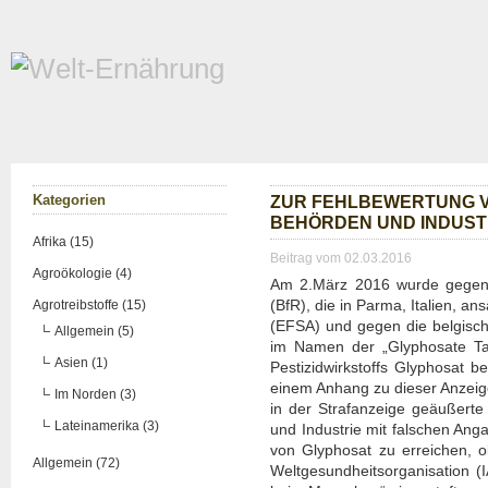
Kate­go­rien
ZUR FEHL­BE­WER­TUNG 
BEHÖR­DEN UND INDUS­T
Afrika (15)
Beitrag vom 02.03.2016
Agroökologie (4)
Am 2.März 2016 wur­de gegen das 
(BfR), die in Par­ma, Ita­li­en, ans
Agrotreibstoffe (15)
(EFSA) und gegen die bel­gi­sch
Allgemein (5)
im Namen der „Gly­pho­sa­te Ta
Asien (1)
Pes­ti­zid­wirk­stoffs Gly­pho­sat b
einem Anhang zu die­ser Anzei­ge
Im Norden (3)
in der Straf­an­zei­ge geäu­ßer­t
Lateinamerika (3)
und Indus­trie mit fal­schen Anga
von Gly­pho­sat zu errei­chen, 
Allgemein (72)
Welt­ge­sund­heits­or­ga­ni­sa­ti­o