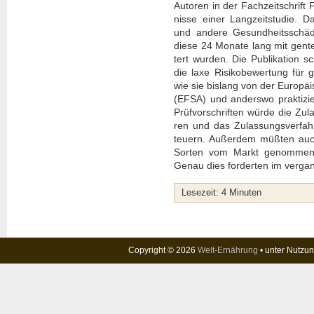
Autoren in der Fach­zeit­schrift 
nis­se einer Lang­zeit­stu­die. D
und ande­re Gesund­heits­schä­
die­se 24 Mona­te lang mit gen­t
tert wur­den. Die Publi­ka­ti­on 
die laxe Risi­ko­be­wer­tung für g
wie sie bis­lang von der Euro­päi­
(EFSA) und anders­wo prak­ti­zie
Prüf­vor­schrif­ten wür­de die Z
ren und das Zulas­sungs­ver­fah­
teu­ern. Außer­dem müß­ten auch b
Sor­ten vom Markt genom­men 
Genau dies for­der­ten im ver­gan­
Lese­zeit:
4
Minu­ten
Copyright © 2026
Welt-Ernährung
• unter Nutzu