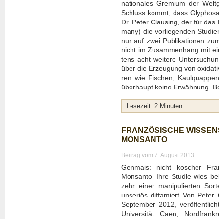
na­tio­na­les Gre­mi­um der Welt­
Schluss kommt, dass Gly­pho­sat n
Dr. Peter Claus­ing, der für das 
ma­ny) die vor­lie­gen­den Stu­di­e
nur auf zwei Publi­ka­tio­nen zum
nicht im Zusam­men­hang mit eine
tens acht wei­te­re Unter­su­ch
über die Erzeu­gung von oxi­da­ti
ren wie Fischen, Kaul­quap­pen
über­haupt kei­ne Erwäh­nung. Be
Lese­zeit:
2
Minu­ten
FRAN­ZÖ­SI­SCHE WIS­SE
MONS­AN­TO
Beitrag vom 7. August 2013
Gen­mais: nicht koscher Fran­zö
Mons­an­to. Ihre Stu­die wies be
zehr einer mani­pu­lier­ten Sor­
unse­ri­ös dif­fa­miert Von Pet
Sep­tem­ber 2012, ver­öf­fent­lich­
Uni­ver­si­tät Caen, Nord­fran