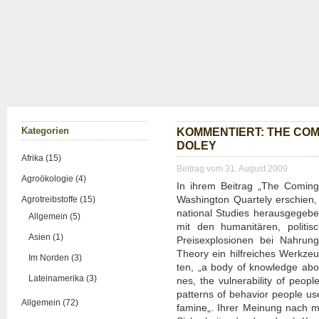
Kate­go­rien
KOM­MEN­TIERT: THE COM
DOLEY
Afrika (15)
Beitrag vom 31. August 2009
Agroökologie (4)
In ihrem Bei­trag „The Comin
Washing­ton Quar­te­ly erschien,
Agrotreibstoffe (15)
na­tio­nal Stu­dies her­aus­ge­ge
Allgemein (5)
mit den huma­ni­tä­ren, poli­ti­
Asien (1)
Preis­explo­sio­nen bei Nah­run
Theo­ry ein hilf­rei­ches Werk­z
Im Norden (3)
ten, „a body of know­ledge abou
Lateinamerika (3)
nes, the vul­nerabi­li­ty of peo­
pat­terns of beha­vi­or peo­p­le use
Allgemein (72)
fami­ne„. Ihrer Mei­nung nach müs