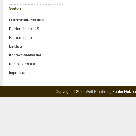
Sei­ten
Daten­schutz­er­klä­rung
Bar­rie­re­frei­heit LS
Bar­rie­re­frei­heit
Link­lis­te
Kon­takt Web­mas­ter
Kon­takt­for­mu­lar
Impres­sum
Copyright © 2026
Welt-Ernährung
• unter Nutzu