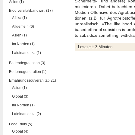
Sicher­heits- (und ande­re) Kon­s
Asien (1)
mini­mie­ren. Dabei betrach­ten 
Biodiversität/Landwirt. (17)
Medi­en-Offen­si­ve des Agro­bus
Afrika (1)
tio­nen (z.B. für Agro­treib­stof­
unrea­lis­tisch. »The likeli­hood
Allgemein (6)
based etha­nol sub­si­dies is unl
to sub­si­di­ze some­thing, with­dra
Asien (1)
Im Norden (1)
Lese­zeit:
3
Minu­ten
Lateinamerika (1)
Bodendegradation (3)
Bodenregeneration (1)
Ernährungssouveränität (21)
Asien (1)
Global (3)
Im Norden (1)
Lateinamerika (2)
Food Riots (5)
Global (4)