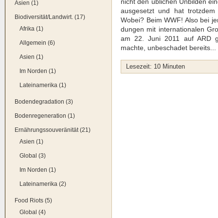
nicht den übli­chen Unbil­den ein
Asien (1)
aus­ge­setzt und hat trotz­dem
Biodiversität/Landwirt. (17)
Wobei? Beim WWF! Also bei jener
Afrika (1)
dun­gen mit inter­na­tio­na­len Gr
am 22. Juni 2011 auf ARD gese
Allgemein (6)
mach­te, unbe­scha­det bereits...
Asien (1)
Lese­zeit:
10
Minu­ten
Im Norden (1)
Lateinamerika (1)
Bodendegradation (3)
Bodenregeneration (1)
Ernährungssouveränität (21)
Asien (1)
Global (3)
Im Norden (1)
Lateinamerika (2)
Food Riots (5)
Global (4)