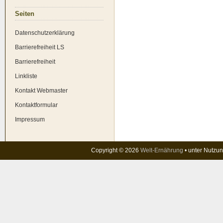
Sei­ten
Daten­schutz­er­klä­rung
Bar­rie­re­frei­heit LS
Bar­rie­re­frei­heit
Link­lis­te
Kon­takt Web­mas­ter
Kon­takt­for­mu­lar
Impres­sum
Copyright © 2026
Welt-Ernährung
• unter Nutzu