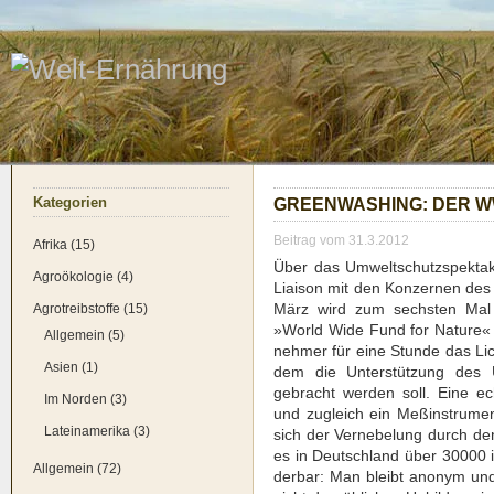
Kate­go­rien
GREEN­WA­SHING: DER W
Beitrag vom 31.3.2012
Afrika (15)
Über das Umwelt­schutz­spek­t
Agroökologie (4)
Liai­son mit den Kon­zer­nen des
März wird zum sechs­ten Mal
Agrotreibstoffe (15)
»World Wide Fund for Natu­re« (
Allgemein (5)
neh­mer für eine Stun­de das Lich
Asien (1)
dem die Unter­stüt­zung des U
gebracht wer­den soll. Eine ech­
Im Norden (3)
und zugleich ein Meß­in­stru­men
Lateinamerika (3)
sich der Ver­ne­be­lung durch 
es in Deutsch­land über 30000 in
Allgemein (72)
der­bar: Man bleibt anonym und una