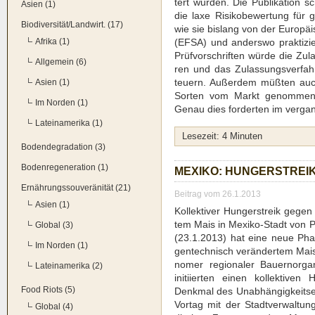
tert wur­den. Die Publi­ka­ti­on 
Asien (1)
die laxe Risi­ko­be­wer­tung für g
Biodiversität/Landwirt. (17)
wie sie bis­lang von der Euro­päi­
Afrika (1)
(EFSA) und anders­wo prak­ti­zie
Prüf­vor­schrif­ten wür­de die Z
Allgemein (6)
ren und das Zulas­sungs­ver­fah­
teu­ern. Außer­dem müß­ten auch b
Asien (1)
Sor­ten vom Markt genom­men 
Im Norden (1)
Genau dies for­der­ten im ver­gan­
Lateinamerika (1)
Lese­zeit:
4
Minu­ten
Bodendegradation (3)
Bodenregeneration (1)
MEXI­KO: HUN­GER­STRE
Ernährungssouveränität (21)
Beitrag vom 26.1.2013
Asien (1)
Kol­lek­ti­ver Hun­ger­streik gege
tem Mais in Mexi­ko-Stadt von P
Global (3)
(23.1.2013) hat eine neue Pha
Im Norden (1)
gen­tech­nisch ver­än­der­tem Mai
no­mer regio­na­ler Bau­ern­or­ga
Lateinamerika (2)
initi­ier­ten einen kol­lek­ti­ve
Food Riots (5)
Denk­mal des Unab­hän­gig­keitse
Vor­tag mit der Stadt­ver­wal­tun
Global (4)