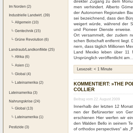
direk­ter Zugang zu dem Monu­me
Im Norden (2)
men ver­hin­dert. Alber­to Góme
der Auto­no­men Regio­na­len Bau­
Industrielle Landwirt. (39)
sei bezeich­nend, dass den Bü
Allgemein (10)
wei­gert wür­de, wäh­rend der 
und Pio­neer Diens­te erwei­se. 
Gentechnik (15)
Ort ver­sam­melt, der zudem nu
Grüne Revolution (6)
schen Bot­schaft ent­fernt liegt. 
nern, dass täg­lich Mil­lio­nen M
Landraub/Landkonflikte (25)
Land Mexi­ko leben über 11 Mi
Afrika (6)
Ursprüng­lich ver­öf­fent­licht am..
Asien (1)
Lese­zeit:
< 1
Minu­te
Global (4)
Lateinamerika (2)
KOM­MEN­TIERT: »THE PO
COL­LIER
Lateinamerika (3)
Beitrag vom 22. August 2009
Nahrungskrise (24)
Inner­halb der letz­ten 12 Mona­te 
Global (13)
nen der Befür­wor­ter von Gen­tec
Lateinamerika (1)
erschie­nen Hier wer­fen wir eine
den Wal­den Bel­lo in sei­nem Text
Pestizide (3)
of ortho­dox per­spec­ti­ves“ als „