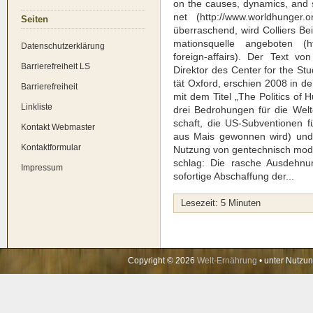
on the cau­ses, dyna­mics, and so
net (http://www.worldhunger.or
Sei­ten
über­ra­schend, wird Col­liers B
ma­ti­ons­quel­le ange­bo­ten (h
Daten­schutz­er­klä­rung
foreign-affairs). Der Text von 
Bar­rie­re­frei­heit LS
Direk­tor des Cen­ter for the Stu­
tät Oxford, erschien 2008 in de
Bar­rie­re­frei­heit
mit dem Titel „The Poli­tics of Hun
Link­lis­te
drei Bedro­hun­gen für die Welt­e
schaft, die US-Sub­ven­tio­nen fü
Kon­takt Web­mas­ter
aus Mais gewon­nen wird) und d
Kon­takt­for­mu­lar
Nut­zung von gen­tech­nisch modi­
schlag: Die rasche Aus­deh­nung
Impres­sum
sofor­ti­ge Abschaf­fung der...
Lese­zeit:
5
Minu­ten
Copyright © 2026
Welt-Ernährung
• unter Nutzu