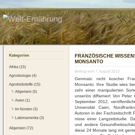
Kate­go­rien
FRAN­ZÖ­SI­SCHE WIS­SE
MONS­AN­TO
Afrika (15)
Beitrag vom 7. August 2013
Agroökologie (4)
Gen­mais: nicht koscher Fran­zö
Mons­an­to. Ihre Stu­die wies be
Agrotreibstoffe (15)
zehr einer mani­pu­lier­ten Sor­
Allgemein (5)
unse­ri­ös dif­fa­miert Von Pet
Asien (1)
Sep­tem­ber 2012, ver­öf­fent­lich­
Uni­ver­si­tät Caen, Nord­fran
Im Norden (3)
Autoren in der Fach­zeit­schrift 
Lateinamerika (3)
nis­se einer Lang­zeit­stu­die. D
und ande­re Gesund­heits­schä­
Allgemein (72)
die­se 24 Mona­te lang mit gen­t