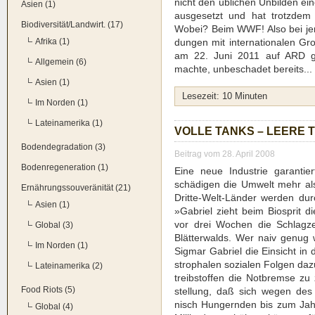
nicht den übli­chen Unbil­den ein
Asien (1)
aus­ge­setzt und hat trotz­dem
Biodiversität/Landwirt. (17)
Wobei? Beim WWF! Also bei jener
Afrika (1)
dun­gen mit inter­na­tio­na­len Gr
am 22. Juni 2011 auf ARD gese
Allgemein (6)
mach­te, unbe­scha­det bereits...
Asien (1)
Lese­zeit:
10
Minu­ten
Im Norden (1)
Lateinamerika (1)
VOL­LE TANKS – LEE­RE 
Bodendegradation (3)
Beitrag vom 28. April 2008
Bodenregeneration (1)
Eine neue Indus­trie garan­tiert
schä­di­gen die Umwelt mehr als b
Ernährungssouveränität (21)
Drit­te-Welt-Län­der wer­den dur
Asien (1)
»Gabri­el zieht beim Bio­sprit di
vor drei Wochen die Schlag­zei
Global (3)
Blät­ter­walds. Wer naiv genug 
Im Norden (1)
Sig­mar Gabri­el die Ein­sicht in
stro­pha­len sozia­len Fol­gen da
Lateinamerika (2)
treib­stof­fen die Not­brem­se zu
Food Riots (5)
stel­lung, daß sich wegen des 
nisch Hun­gern­den bis zum Jahr
Global (4)