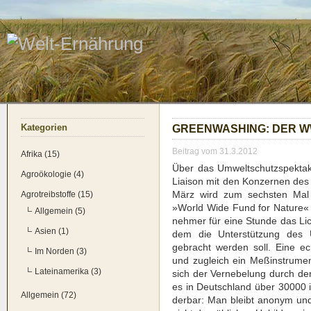
Kate­go­rien
GREEN­WA­SHING: DER W
Beitrag vom 31.3.2012
Afrika (15)
Über das Umwelt­schutz­spek­t
Agroökologie (4)
Liai­son mit den Kon­zer­nen des
März wird zum sechs­ten Mal
Agrotreibstoffe (15)
»World Wide Fund for Natu­re« (
Allgemein (5)
neh­mer für eine Stun­de das Lich
Asien (1)
dem die Unter­stüt­zung des U
gebracht wer­den soll. Eine ech­
Im Norden (3)
und zugleich ein Meß­in­stru­men
Lateinamerika (3)
sich der Ver­ne­be­lung durch 
es in Deutsch­land über 30000 in
Allgemein (72)
der­bar: Man bleibt anonym und una