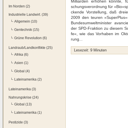
Mil­li­ar­den erhö­hen könn­te, 
Im Norden (2)
schungs­ver­ord­nung für »Bio«spr
cken­de Vor­stel­lung, daß drei­e
Industrielle Landwirt. (39)
2009 den teu­ren »SuperPlus«-
Allgemein (10)
Bun­des­um­welt­mi­nis­ter avan­cie
der SPD-Frak­ti­on zu die­sem Sc
Gentechnik (15)
fe«, wie das Vor­ha­ben im Okt
Grüne Revolution (6)
rung...
Landraub/Landkonflikte (25)
Lese­zeit:
9
Minu­ten
Afrika (6)
Asien (1)
Global (4)
Lateinamerika (2)
Lateinamerika (3)
Nahrungskrise (24)
Global (13)
Lateinamerika (1)
Pestizide (3)