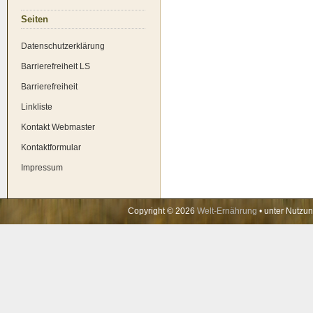
Sei­ten
Daten­schutz­er­klä­rung
Bar­rie­re­frei­heit LS
Bar­rie­re­frei­heit
Link­lis­te
Kon­takt Web­mas­ter
Kon­takt­for­mu­lar
Impres­sum
Copyright © 2026
Welt-Ernährung
• unter Nutzu