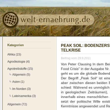
Kate­go­rien
PEAK SOIL: BODEN­ZER­
TEL­KRI­SE
Afrika (15)
Beitrag vom 29.9.2011
Agroökologie (4)
Von Peter Claus­ing In dem Bei­t
Food Cri­sis“ in der Aus­ga­be Nr
Agrotreibstoffe (15)
geht es um die glo­ba­le Boden­d
Allgemein (5)
Der Begriff „Peak Soil“ ist ein
Asien (1)
aber zwi­schen die­sen bei­den B
schied: Wäh­rend es unmög­lich is
Im Norden (3)
in geo­lo­gi­schen Zeit­räu­men),
Lateinamerika (3)
inner­halb eines mensch­li­chen Ze
setzt der poli­ti­sche Wil­le exi
Allgemein (72)
Kennt­nis­se ange­wen­det und Res