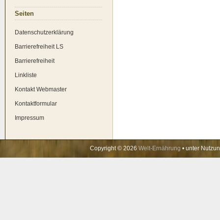
Sei­ten
Daten­schutz­er­klä­rung
Bar­rie­re­frei­heit LS
Bar­rie­re­frei­heit
Link­lis­te
Kon­takt Web­mas­ter
Kon­takt­for­mu­lar
Impres­sum
Copyright © 2026
Welt-Ernährung
• unter Nutzu