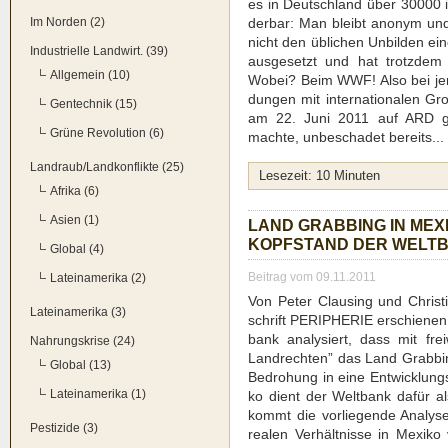
es in Deutsch­land über 30000 in
Im Norden (2)
der­bar: Man bleibt anonym und una
nicht den übli­chen Unbil­den ein
Industrielle Landwirt. (39)
aus­ge­setzt und hat trotz­dem
Allgemein (10)
Wobei? Beim WWF! Also bei jener
dun­gen mit inter­na­tio­na­len Gr
Gentechnik (15)
am 22. Juni 2011 auf ARD gese
Grüne Revolution (6)
mach­te, unbe­scha­det bereits...
Landraub/Landkonflikte (25)
Lese­zeit:
10
Minu­ten
Afrika (6)
Asien (1)
LAND GRAB­BING IN MEXI­
KOPF­STAND DER WELT­
Global (4)
Beitrag vom 09.11.2011
Lateinamerika (2)
Von Peter Claus­ing und Chris­ti
Lateinamerika (3)
schrift PERIPHERIE erschie­nen Be
bank ana­ly­siert, dass mit frei­wi
Nahrungskrise (24)
Land­rech­ten” das Land Grab­b
Global (13)
Bedro­hung in eine Ent­wick­lungs
Lateinamerika (1)
ko dient der Welt­bank dafür als
kommt die vor­lie­gen­de Ana­ly­s
Pestizide (3)
rea­len Ver­hält­nis­se in Mexi­