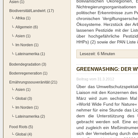
boli­via­ni­schen Öko­re­gio­nen,
Asien (1)
Nicht­re­gie­rungs­or­ga­ni­sa­tio­n
Biodiversität/Landwirt. (17)
poli­ti­scher Erkennt­nis­se zum Pes
Afrika (1)
chro­ni­schen Ver­gif­tungs­er­sc
Öko­sys­te­me. Herz­stück der Arb
Allgemein (6)
las­se­nen Pes­ti­zi­de mit der Lis
über hoch­ge­fähr­li­che Pes­ti­z
Asien (1)
HHPs) (2) sowie der PAN Lis­te i
Im Norden (1)
Lateinamerika (1)
Lese­zeit:
6
Minu­ten
Bodendegradation (3)
GREEN­WA­SHING: DER W
Bodenregeneration (1)
Beitrag vom 31.3.2012
Ernährungssouveränität (21)
Über das Umwelt­schutz­spek­t
Asien (1)
Liai­son mit den Kon­zer­nen des
März wird zum sechs­ten Mal
Global (3)
»World Wide Fund for Natu­re« (
Im Norden (1)
neh­mer für eine Stun­de das Lich
dem die Unter­stüt­zung des U
Lateinamerika (2)
gebracht wer­den soll. Eine ech­
Food Riots (5)
und zugleich ein Meß­in­stru­men
sich der Ver­ne­be­lung durch 
Global (4)