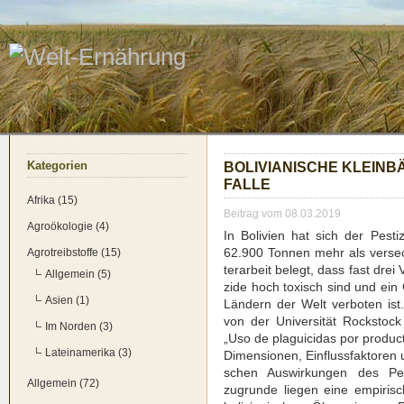
Kate­go­rien
BOLI­VIA­NI­SCHE KLEIN­BÄ
FAL­LE
Afrika (15)
Beitrag vom 08.03.2019
Agroökologie (4)
In Boli­vi­en hat sich der Pes­ti­
62.900 Ton­nen mehr als ver­sechs
Agrotreibstoffe (15)
ter­ar­beit belegt, dass fast drei V
Allgemein (5)
zi­de hoch toxisch sind und ein 
Asien (1)
Län­dern der Welt ver­bo­ten is
von der Uni­ver­si­tät Rock­stock
Im Norden (3)
„Uso de pla­gui­ci­das por pro­duc­t
Lateinamerika (3)
Dimen­sio­nen, Ein­fluss­fak­to­re
schen Aus­wir­kun­gen des Pes­ti
Allgemein (72)
zugrun­de lie­gen eine empi­ri­sc