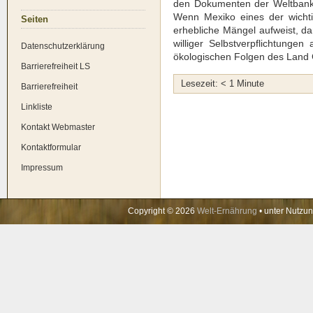
den Doku­men­ten der Welt­bank z
Wenn Mexi­ko eines der wich­ti­ge
Sei­ten
erheb­li­che Män­gel auf­weist, 
wil­li­ger Selbst­ver­pflich­tun­
Daten­schutz­er­klä­rung
öko­lo­gi­schen Fol­gen des Land 
Bar­rie­re­frei­heit LS
Lese­zeit:
< 1
Minu­te
Bar­rie­re­frei­heit
Link­lis­te
Kon­takt Web­mas­ter
Kon­takt­for­mu­lar
Impres­sum
Copyright © 2026
Welt-Ernährung
• unter Nutzu