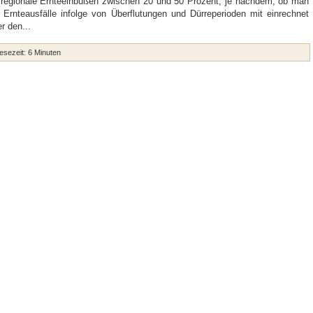
regio­na­le Ern­te­ein­bu­ßen zwi­schen 20 und 50 Pro­zent, je nach­dem, ob man
 Ern­te­aus­fäl­le infol­ge von Über­flu­tun­gen und Dür­re­pe­ri­oden mit ein­rech­net
r den...
ese­zeit:
6
Minu­ten