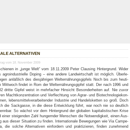
A­LE ALTER­NA­TI­VEN
trag vom 18. November 2009
chie­nen in „jun­ge Welt“ vom 18.11.2009 Peter Claus­ing Hin­ter­grund. Wider
 agro­in­dus­tri­el­le Doping – eine ande­re Land­wirt­schaft ist mög­lich. Über­le­
­gen anläß­lich des dies­jäh­ri­gen Welt­ernäh­rungs­gip­fels Noch bis zum heu­ti­
 Mitt­woch fin­det in Rom der Welt­ernäh­rungs­gip­fel statt. Der nach 1996 und
2 drit­te Gip­fel weist in mehr­fa­cher Hin­sicht Beson­der­hei­ten auf. Nie zuvor
en Macht­kon­zen­tra­ti­on und Ver­flech­tung von Agrar- und Bio­tech­no­lo­gie­kon­
­nen, lebens­mit­tel­ver­ar­bei­ten­der Indus­trie und Han­dels­ket­ten so groß. Doch
h die Sack­gas­se, in die die­se Ent­wick­lung führt, war noch nie so deut­lich
enn­bar. So wächst vor dem Hin­ter­grund der glo­ba­len kapi­ta­lis­ti­schen Kri­se
 einer stei­gen­den Zahl hun­gern­der Men­schen die Not­wen­dig­keit, einen Aus­
 aus die­ser Situa­ti­on zu fin­den. Inter­na­tio­na­le Bewe­gun­gen wie Via Cam­pe­
na, die sol­che Alter­na­ti­ven ein­for­dern und prak­ti­zie­ren, fin­den zuneh­mend