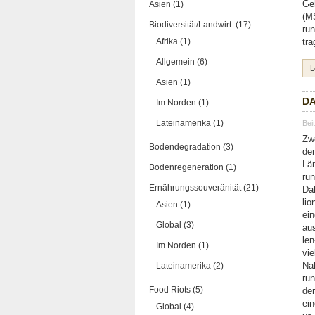
Asien (1)
Geh
(MS
Biodiversität/Landwirt. (17)
run
Afrika (1)
tra
Allgemein (6)
L
Asien (1)
DA
Im Norden (1)
Lateinamerika (1)
Bei
Zwe
Bodendegradation (3)
de
Län
Bodenregeneration (1)
run
Ernährungssouveränität (21)
Dab
lio
Asien (1)
ein
Global (3)
aus
len
Im Norden (1)
vie
Lateinamerika (2)
Nah
run
Food Riots (5)
der
ein
Global (4)