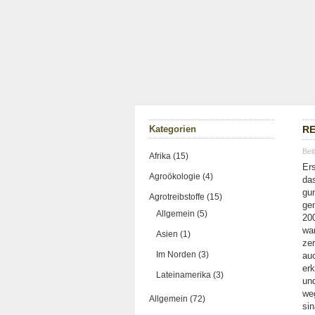
Kate­go­rien
RE
Bei
Afrika (15)
Ers
Agroökologie (4)
das
gun
Agrotreibstoffe (15)
gen
Allgemein (5)
200
war
Asien (1)
zer
Im Norden (3)
auc
erk
Lateinamerika (3)
und
weg
Allgemein (72)
si­