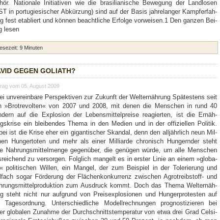
ör. Natio­na­le Initia­ti­ven wie die bra­si­lia­ni­sche Bewe­gung der Land­lo­sen
T in por­tu­gie­si­scher Abkür­zung) sind auf der Basis jah­re­lan­ger Kampf­erfah­
g fest eta­bliert und kön­nen beacht­li­che Erfol­ge vorweisen.1 Den gan­zen Bei­
g lesen
ese­zeit:
9
Minu­ten
VID GEGEN GOLI­ATH?
trag vom 05. August 2009
i unver­ein­ba­re Per­spek­ti­ven zur Zukunft der Welt­ernäh­rung Spä­tes­tens seit
n »Brot­re­vol­ten« von 2007 und 2008, mit denen die Men­schen in rund 40
­dern auf die Explo­si­on der Lebens­mit­tel­prei­se reagier­ten, ist die Ernäh­
gs­kri­se ein blei­ben­des The­ma in den Medi­en und in der offi­zi­el­len Poli­tik.
ei ist die Kri­se eher ein gigan­ti­scher Skan­dal, denn den all­jähr­lich neun Mil­
­nen Hun­ger­to­ten und mehr als einer Mil­li­ar­de chro­nisch Hun­gern­der steht
e Nah­rungs­mit­tel­men­ge gegen­über, die genü­gen wür­de, um alle Men­schen
­rei­chend zu ver­sor­gen. Folg­lich man­gelt es in ers­ter Linie an einem »glo­ba­
« poli­ti­schen Wil­len, ein Man­gel, der zum Bei­spiel in der Tole­rie­rung und
l­fach sogar För­de­rung der Flä­chen­kon­kur­renz zwi­schen Agro­treib­stoff- und
­rungs­mit­tel­pro­duk­ti­on zum Aus­druck kommt. Doch das The­ma Welt­ernäh­
g steht nicht nur auf­grund von Preis­explo­sio­nen und Hun­ger­pro­tes­ten auf
 Tages­ord­nung. Unter­schied­li­che Modell­rech­nun­gen pro­gnos­ti­zie­ren bei
er glo­ba­len Zunah­me der Durch­schnitts­tem­pe­ra­tur von etwa drei Grad Cel­si­