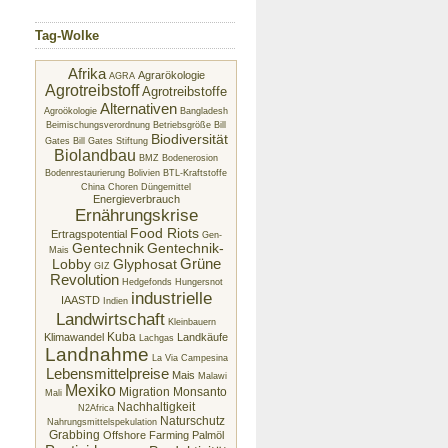
Tag-Wolke
Afrika
Agrarökologie
AGRA
Agrotreibstoff
Agrotreibstoffe
Alternativen
Agroökologie
Bangladesh
Beimischungsverordnung
Betriebsgröße
Bill
Biodiversität
Gates
Bill Gates Stiftung
Biolandbau
BMZ
Bodenerosion
Bodenrestaurierung
Bolivien
BTL-Kraftstoffe
China
Choren
Düngemittel
Energieverbrauch
Ernährungskrise
Food Riots
Ertragspotential
Gen-
Gentechnik
Gentechnik-
Mais
Glyphosat
Grüne
Lobby
GIZ
Revolution
Hedgefonds
Hungersnot
industrielle
IAASTD
Indien
Landwirtschaft
Kleinbauern
Kuba
Klimawandel
Landkäufe
Lachgas
Landnahme
La Via Campesina
Lebensmittelpreise
Mais
Malawi
Mexiko
Migration
Monsanto
Mali
Nachhaltigkeit
N2Africa
Naturschutz
Nahrungsmittelspekulation
Grabbing
Offshore Farming
Palmöl