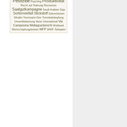
Pestizide
Produktivität
Poaching
Recht auf Nahrung
Rezension
Saatgutkampagne
Saudi-Arabien
Soja
Sortenvielfalt
Stickstoff
Subventionen
Séralini
Terminator-Gen
Terrorbekämpfung
Via
Umweltbelastung
Varun International
Campesina
Weltagrarbericht
Weltbank
WFP
Wertschöpfungsketten
WWF
Äthiopien