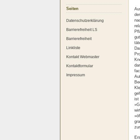
Sei­ten
Aus
der
nac
Daten­schutz­er­klä­rung
rel
Bar­rie­re­frei­heit LS
Pfl
gut
Bar­rie­re­frei­heit
tä­
Link­lis­te
Da
Pro
Kon­takt Web­mas­ter
Kno
dar
Kon­takt­for­mu­lar
fa­
Impres­sum
Auß
Bed
Kle
geh
ist
»Ge
wir
»öf
gra
zur
Ers