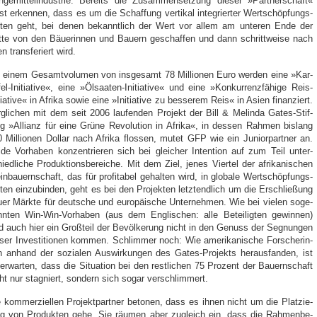
­ge­mit­tel­in­dus­trie. Bereits die Zusam­men­set­zung die­ser »Part­ner­schaft«
st erken­nen, dass es um die Schaf­fung ver­ti­kal inte­grier­ter Wert­schöp­fungs­
t­ten geht, bei denen bekannt­lich der Wert vor allem am unte­ren Ende der
­te von den Bäue­rin­nen und Bau­ern geschaf­fen und dann schritt­wei­se nach
n trans­fe­riert wird.
 einem Gesamt­vo­lu­men von ins­ge­samt 78 Mil­lio­nen Euro wer­den eine »Kar­
­fel-Initia­ti­ve«, eine »Ölsaa­ten-Initia­ti­ve« und eine »Kon­kur­renz­fä­hi­ge Reis-
tia­ti­ve« in Afri­ka sowie eine »Initia­ti­ve zu bes­se­rem Reis« in Asi­en finan­ziert.
­gli­chen mit dem seit 2006 lau­fen­den Pro­jekt der Bill & Melin­da Gates-Stif­
g »Alli­anz für eine Grü­ne Revo­lu­ti­on in Afri­ka«, in des­sen Rah­men bis­lang
 Mil­lio­nen Dol­lar nach Afri­ka flos­sen, mutet GFP wie ein Juni­or­part­ner an.
­de Vor­ha­ben kon­zen­trie­ren sich bei glei­cher Inten­ti­on auf zum Teil unter­
ied­li­che Pro­duk­ti­ons­be­rei­che. Mit dem Ziel, jenes Vier­tel der afri­ka­ni­schen
in­bau­ern­schaft, das für pro­fi­ta­bel gehal­ten wird, in glo­ba­le Wert­schöp­fungs­
­ten ein­zu­bin­den, geht es bei den Pro­jek­ten letzt­end­lich um die Erschlie­ßung
­er Märk­te für deut­sche und euro­päi­sche Unter­neh­men. Wie bei vie­len soge­
n­ten Win-Win-Vor­ha­ben (aus dem Eng­li­schen: alle Betei­lig­ten gewin­nen)
d auch hier ein Groß­teil der Bevöl­ke­rung nicht in den Genuss der Seg­nun­gen
­ser Inves­ti­tio­nen kom­men. Schlim­mer noch: Wie ame­ri­ka­ni­sche For­sche­rin­
 anhand der sozia­len Aus­wir­kun­gen des Gates-Pro­jekts her­aus­fan­den, ist
erwar­ten, dass die Situa­ti­on bei den rest­li­chen 75 Pro­zent der Bau­ern­schaft
ht nur sta­gniert, son­dern sich sogar ver­schlim­mert.
 kom­mer­zi­el­len Pro­jekt­part­ner beto­nen, dass es ihnen nicht um die Plat­zie­
g von Pro­duk­ten gehe. Sie räu­men aber zugleich ein, dass die Rah­men­be­