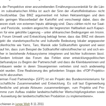
 der Per­spek­ti­ve einer anzu­stre­ben­den Ernäh­rungs­sou­ve­rä­ni­tät für die Län­
 im sub­sa­ha­ri­schen Afri­ka ist auch der Sinn der »Kar­tof­fe­l­in­itia­ti­ve« nicht
h­voll­zieh­bar. Das BMZ argu­men­tiert mit hohen Hekt­ar­er­trä­gen und dem
a­tiv gerin­gen Was­ser­be­darf der Kar­tof­fel und ver­schweigt dabei, dass die
an­zen stark von exter­nen Inputs abhän­gig sind. Dazu zäh­len nicht nur Saat­
 und Pes­ti­zi­de, son­dern ange­sichts der begrenz­ten Halt­bar­keit auch Kapa­zi­
ten für eine gekühl­te Lage­rung – unter afri­ka­ni­schen Bedin­gun­gen ein Irr­sinn.
s Forum Umwelt und Ent­wick­lung beklagt fer­ner, dass das BMZ mit die­sem
­jekt die stand­ort­spe­zi­fi­sche und kul­tu­rel­le Bedeu­tung loka­ler ange­pass­ter
l­len­früch­te wie Yams, Taro, Mani­ok oder Süß­kar­tof­feln igno­riert und weist
­auf hin, dass zum Bei­spiel die Süß­kar­tof­fel nähr­stoff­rei­cher ist und sich ein­
cher in bestehen­de Anbau­sys­te­me inte­grie­ren und leich­ter kul­ti­vie­ren lässt.
er­dem kri­ti­siert das Forum das Feh­len einer ent­wick­lungs­po­li­ti­schen
arfs­ana­ly­se zu Beginn der Part­ner­schaft und dass die Klein­bäu­re­rin­nen und
in­bau­ern weder in deren Steu­er­gre­mi­en ver­tre­ten sind noch ander­wei­tig
ört wur­den. Eine Rea­li­sie­rung des gefor­der­ten Stopps des »FDP-Pro­jekts«
 nicht abzu­se­hen.
r­man Food Part­ner­ship« (GFP) ist ein Pro­jekt des Bun­des­mi­nis­te­ri­ums für
t­schaft­li­che Zusam­men­ar­beit und Ent­wick­lung. Es soll laut Eigen­wer­bung
fent­li­che und pri­va­te Akteu­re« zusam­men­brin­gen, »um Pro­jek­te und Pro­
m­me zum Auf­bau sta­bi­ler land­wirt­schaft­li­cher Wert­schöp­fungs­ket­ten sowie
 Aus­wei­tung der land­wirt­schaft­li­chen Pro­duk­ti­on zu imple­men­tie­ren«.
chie­nen in
jun­ge Welt
8.11.2011