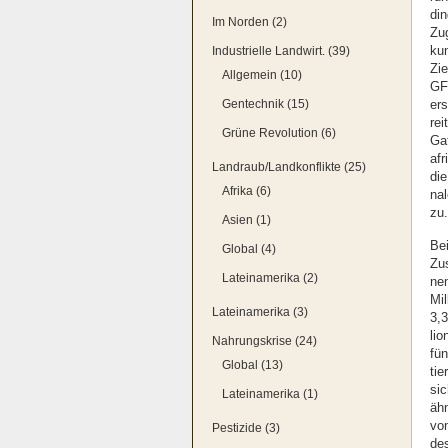
din
Im Norden (2)
Zug
Industrielle Landwirt. (39)
kun
Zie
Allgemein (10)
GFP
Gentechnik (15)
ers
rei
Grüne Revolution (6)
Gat
afr
Landraub/Landkonflikte (25)
die
Afrika (6)
na­
zu.
Asien (1)
Bei
Global (4)
Zus
Lateinamerika (2)
nen
Mil
Lateinamerika (3)
3,3
li­
Nahrungskrise (24)
fün
Global (13)
tie
sic
Lateinamerika (1)
ähn
von
Pestizide (3)
des