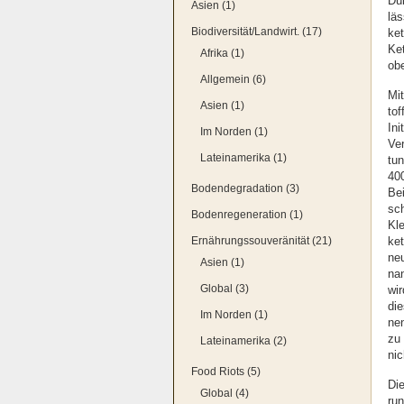
Dün
Asien (1)
läs
Biodiversität/Landwirt. (17)
ke
Ket
Afrika (1)
obe
Allgemein (6)
Mit
Asien (1)
tof
Ini
Im Norden (1)
Ver
Lateinamerika (1)
tun
400
Bodendegradation (3)
Bei
sch
Bodenregeneration (1)
Kle
Ernährungssouveränität (21)
ket
neu
Asien (1)
nan
Global (3)
wir
die
Im Norden (1)
nen
zu 
Lateinamerika (2)
nic
Food Riots (5)
Die
Global (4)
run