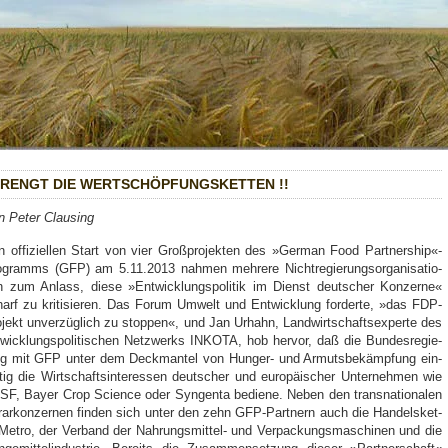
RENGT DIE WERT­SCHÖP­FUNGS­KET­TEN !!
 Peter Claus­ing
 offi­zi­el­len Start von vier Groß­pro­jek­ten des »Ger­man Food Partnership«-
gramms (GFP) am 5.11.2013 nah­men meh­re­re Nicht­re­gie­rungs­or­ga­ni­sa­tio­
 zum Anlass, die­se »Ent­wick­lungs­po­li­tik im Dienst deut­scher Kon­zer­ne«
arf zu kri­ti­sie­ren. Das Forum Umwelt und Ent­wick­lung for­der­te, »das FDP-
­jekt unver­züg­lich zu stop­pen«, und Jan Urhahn, Land­wirt­schafts­exper­te des
­wick­lungs­po­li­ti­schen Netz­werks INKOTA, hob her­vor, daß die Bun­des­re­gie­
g mit GFP unter dem Deck­man­tel von Hun­ger- und Armuts­be­kämp­fung ein­
­tig die Wirt­schafts­in­ter­es­sen deut­scher und euro­päi­scher Unter­neh­men wie
F, Bay­er Crop Sci­ence oder Syn­gen­ta bedie­ne. Neben den trans­na­tio­na­len
ar­kon­zer­nen fin­den sich unter den zehn GFP-Part­nern auch die Han­dels­ket­
Metro, der Ver­band der Nah­rungs­mit­tel- und Ver­pa­ckungs­ma­schi­nen und die