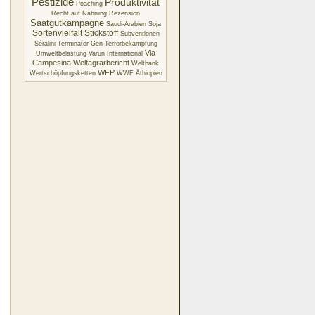
Pestizide
Produktivität
Poaching
Recht auf Nahrung
Rezension
Saatgutkampagne
Saudi-Arabien
Soja
Sortenvielfalt
Stickstoff
Subventionen
Séralini
Terminator-Gen
Terrorbekämpfung
Via
Umweltbelastung
Varun International
Campesina
Weltagrarbericht
Weltbank
WFP
Wertschöpfungsketten
WWF
Äthiopien