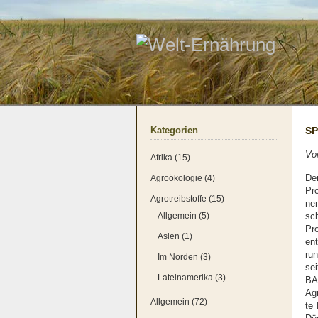
Kate­go­rien
SP
Von
Afrika (15)
Agroökologie (4)
Den
Pro
Agrotreibstoffe (15)
nen
Allgemein (5)
sch
Pro
Asien (1)
ent
run
Im Norden (3)
sei
Lateinamerika (3)
BAS
Agr
Allgemein (72)
te 