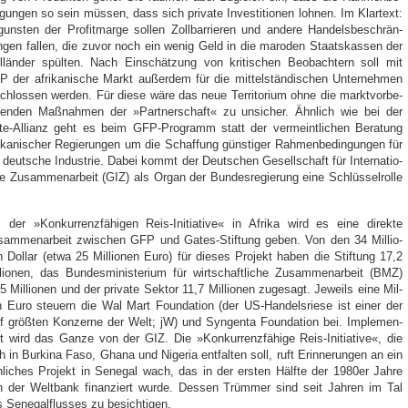
­gun­gen so sein müs­sen, dass sich pri­va­te Inves­ti­tio­nen loh­nen. Im Klar­text:
uns­ten der Pro­fit­mar­ge sol­len Zoll­bar­rie­ren und ande­re Han­dels­be­schrän­
­gen fal­len, die zuvor noch ein wenig Geld in die maro­den Staats­kas­sen der
l­län­der spül­ten. Nach Ein­schät­zung von kri­ti­schen Beob­ach­tern soll mit
 der afri­ka­ni­sche Markt außer­dem für die mit­tel­stän­di­schen Unter­neh­men
chlos­sen wer­den. Für die­se wäre das neue Ter­ri­to­ri­um ohne die markt­vor­be­
­ten­den Maß­nah­men der »Part­ner­schaft« zu unsi­cher. Ähn­lich wie bei der
e-Alli­anz geht es beim GFP-Pro­gramm statt der ver­meint­li­chen Bera­tung
i­ka­ni­scher Regie­run­gen um die Schaf­fung güns­ti­ger Rah­men­be­din­gun­gen für
 deut­sche Indus­trie. Dabei kommt der Deut­schen Gesell­schaft für Inter­na­tio­
le Zusam­men­ar­beit (GIZ) als Organ der Bun­des­re­gie­rung eine Schlüs­sel­rol­le
 der »Kon­kur­renz­fä­hi­gen Reis-Initia­ti­ve« in Afri­ka wird es eine direk­te
am­men­ar­beit zwi­schen GFP und Gates-Stif­tung geben. Von den 34 Mil­lio­
 Dol­lar (etwa 25 Mil­lio­nen Euro) für die­ses Pro­jekt haben die Stif­tung 17,2
­lio­nen, das Bun­des­mi­nis­te­ri­um für wirt­schaft­li­che Zusam­men­ar­beit (BMZ)
5 Mil­lio­nen und der pri­va­te Sek­tor 11,7 Mil­lio­nen zuge­sagt. Jeweils eine Mil­
on Euro steu­ern die Wal Mart Foun­da­ti­on (der US-Han­dels­rie­se ist einer der
f größ­ten Kon­zer­ne der Welt; jW) und Syn­gen­ta Foun­da­ti­on bei. Imple­men­
rt wird das Gan­ze von der GIZ. Die »Kon­kur­renz­fä­hi­ge Reis-Initia­ti­ve«, die
h in Bur­ki­na Faso, Gha­na und Nige­ria ent­fal­ten soll, ruft Erin­ne­run­gen an ein
­li­ches Pro­jekt in Sene­gal wach, das in der ers­ten Hälf­te der 1980er Jah­re
 der Welt­bank finan­ziert wur­de. Des­sen Trüm­mer sind seit Jah­ren im Tal
 Sene­gal­flus­ses zu besich­ti­gen.