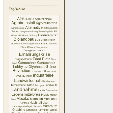
Tag-Wolke
Afrika
Agrarökologie
AGRA
Agrotreibstoff
Agrotreibstoffe
Alternativen
Agroökologie
Bangladesh
Beimischungsverordnung
Betriebsgröße
Bill
Biodiversität
Gates
Bill Gates Stiftung
Biolandbau
BMZ
Bodenerosion
Bodenrestaurierung
Bolivien
BTL-Kraftstoffe
China
Choren
Düngemittel
Energieverbrauch
Ernährungskrise
Food Riots
Ertragspotential
Gen-
Gentechnik
Gentechnik-
Mais
Glyphosat
Grüne
Lobby
GIZ
Revolution
Hedgefonds
Hungersnot
industrielle
IAASTD
Indien
Landwirtschaft
Kleinbauern
Kuba
Klimawandel
Landkäufe
Lachgas
Landnahme
La Via Campesina
Lebensmittelpreise
Mais
Malawi
Mexiko
Migration
Monsanto
Mali
Nachhaltigkeit
N2Africa
Naturschutz
Nahrungsmittelspekulation
Grabbing
Offshore Farming
Palmöl